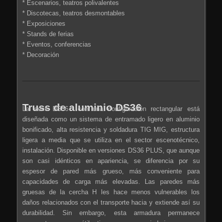
* Escenarios, teatros polivalentes
* Discotecas, teatros desmontables
* Exposiciones
* Stands de ferias
* Eventos, conferencias
* Decoración
Truss de aluminio DS36
La serie DS36 con una configuración rectangular está
diseñada como un sistema de entramado ligero en aluminio
bonificado, alta resistencia y soldadura TIG MIG, estructura
ligera a media que se utiliza en el sector escenotécnico,
instalación. Disponible en versiones DS36 PLUS, que aunque
son casi idénticos en apariencia, se diferencia por su
espesor de pared más grueso, más conveniente para
capacidades de carga más elevadas. Las paredes más
gruesas de la cercha H les hace menos vulnerables los
daños relacionados con el transporte hacia y extiende así su
durabilidad. Sin embargo, esta armadura permanece