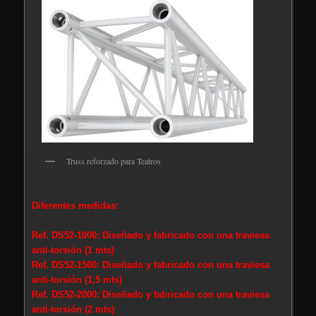
Truss reforzado para Teatros
Diferentes medidas:
Ref. DS52-1000: Diseñado y fabricado con una traviesa
anti-torsión (1 mts)
Ref. DS52-1500: Diseñado y fabricado con una traviesa
anti-torsión (1,5 mts)
Ref. DS52-2000: Diseñado y fabricado con una traviesa
anti-torsión (2 mts)