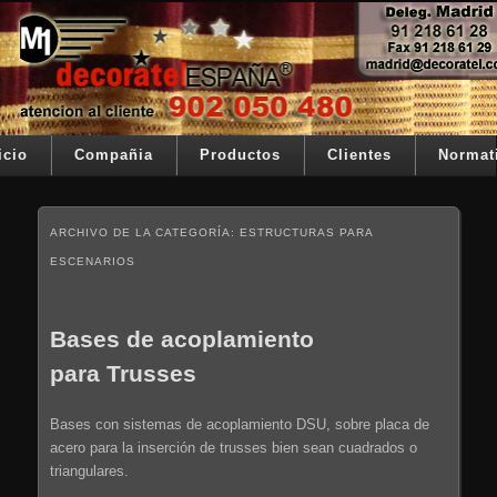
Ir al contenido principal
Ir al contenido secundario
Su telon de teatro es nuestra razón de ser
Decoratel España
Menú principal
icio
Compañia
Productos
Clientes
Normat
ARCHIVO DE LA CATEGORÍA:
ESTRUCTURAS PARA
ESCENARIOS
Bases de acoplamiento
para Trusses
Bases con sistemas de acoplamiento DSU, sobre placa de
acero para la inserción de trusses bien sean cuadrados o
triangulares.