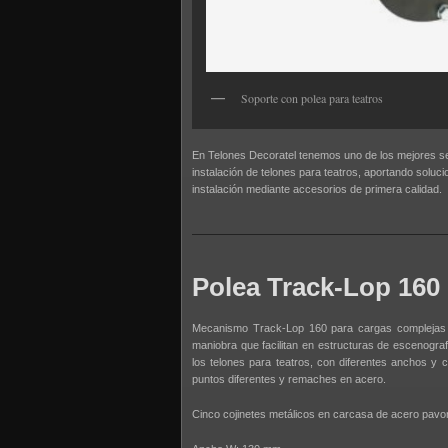
Soporte con polea para teatros
En Telones Decoratel tenemos uno de los mejores ser
instalación de telones para teatros, aportando soluc
instalación mediante accesorios de primera calidad.
Polea Track-Lop 160
Mecanismo Track-Lop 160 para cargas complejas en
maniobra que facilitan en estructuras de escenograf
los telones para teatros, con diferentes anchos y 
puntos diferentes y remaches en acero.
Cinco cojinetes metálicos en carcasa de acero pavo