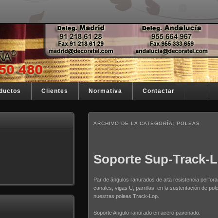
stra razón de ser
España
ductos
Clientes
Normativa
Contactar
ARCHIVO DE LA CATEGORÍA:
POLEAS
Soporte Sup-Track-L
Par de ángulos ranurados de alta resistencia perforad
canales, vigas U, parrillas, en la sustentación de po
nuestras poleas Track-Lop.
Soporte Angulo ranurado en acero pavonado.