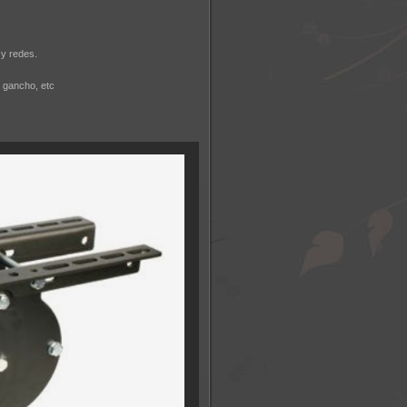
 y redes.
e gancho, etc