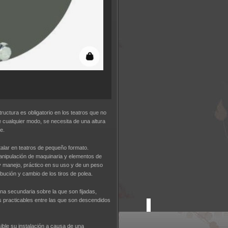
tructura es obligatorio en los teatros que no
 cualquier modo, se necesita de una altura
e.
talar en teatros de pequeño formato.
anipulación de maquinaria y elementos de
y manejo, práctico en su uso y de un peso
ibución y cambio de los tiros de polea.
 una secundaria sobre la que son fijadas,
as practicables entre las que son descendidos
ble su instalación a causa de una