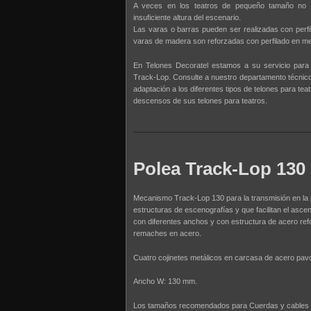
A veces en los teatros de pequeño tamaño no e
insuficiente altura del escenario.
Las varas o barras pueden ser realizadas con perfi
varas de madera son reforzadas con perfilado en me
En Telones Decoratel estamos a su servicio para 
Track-Lop. Consulte a nuestro departamento técnico
adaptación a los diferentes tipos de telones para te
descensos de sus telones para teatros.
Polea Track-Lop 130
Mecanismo Track-Lop 130 para la transmisión en la pa
estructuras de escenografías y que facilitan el asce
con diferentes anchos y con estructura de acero ref
remaches en acero.
Cuatro cojinetes metálicos en carcasa de acero pav
Ancho W: 130 mm.
Los tamaños recomendados para Cuerdas y cables