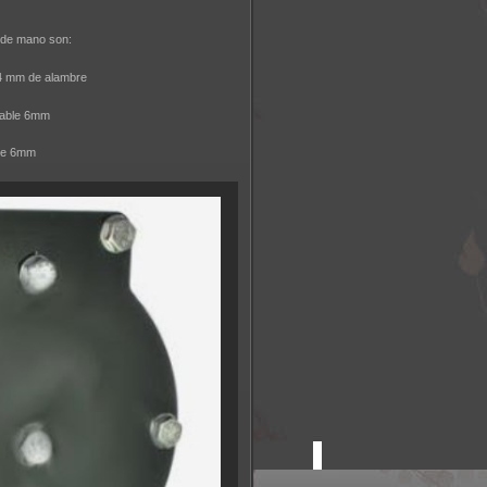
 de mano son:
4 mm de alambre
Cable 6mm
ble 6mm