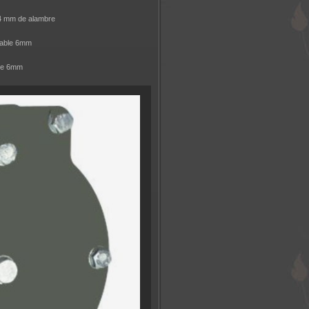
4 mm de alambre
Cable 6mm
ble 6mm