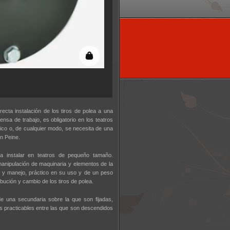
ecta instalación de los tiros de polea a una
nsa de trabajo, es obligatorio en los teatros
co o, de cualquier modo, se necesita de una
un Peine.
ra instalar en teatros de pequeño tamaño.
anipulación de maquinaria y elementos de la
e y manejo, práctico en su uso y de un peso
ibución y cambio de los tiros de polea.
 de una secundaria sobre la que son fijadas,
as practicables entre las que son descendidos