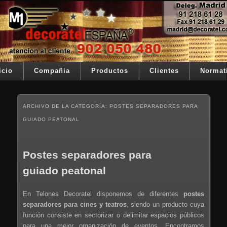
Ir al contenido principal
Ir al contenido secundario
Su telon de teatro es nuestra razón de ser
Decoratel España
Menú principal
icio
Compañia
Productos
Clientes
Normat
ARCHIVO DE LA CATEGORÍA:
POSTES SEPARADORES PARA
GUIADO PEATONAL
Postes separadores para
guiado peatonal
En Telones Decoratel disponemos de diferentes
postes
separadores para cines y teatros
, siendo un producto cuya
función consiste en sectorizar o delimitar espacios públicos
para una mejor organización de eventos. Encontramos