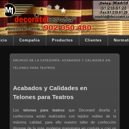
Ir al contenido principal
Ir al contenido secundario
Su telon de teatro es nuestra razón de ser
Decoratel España
Menú principal
icio
Compañia
Productos
Clientes
Normat
ARCHIVO DE LA CATEGORÍA:
ACABADOS Y CALIDADES EN
TELONES PARA TEATROS
Acabados y Calidades en
Telones para Teatros
Los
telones para teatros
que Decoratel diseña y
confecciona están realizados con tejidos nobles de la
máxima calidad, para ello nuestro taller de confección
dispone de la más moderna maquinaria en costura y con un