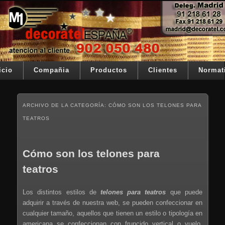
Ir al contenido principal
Ir al contenido secundario
Su telon de teatro es nuestra razón de ser
Decoratel España
Menú principal
icio
Compañia
Productos
Clientes
Normat
ARCHIVO DE LA CATEGORÍA:
CÓMO SON LOS TELONES PARA
TEATROS
Cómo son los telones para
teatros
Los distintos estilos de
telones para teatros
que puede
adquirir a través de nuestra web, se pueden confeccionar en
cualquier tamaño, aquellos que tienen un estilo o tipología en
americana se confeccionan con fruncido vertical o vuelo,