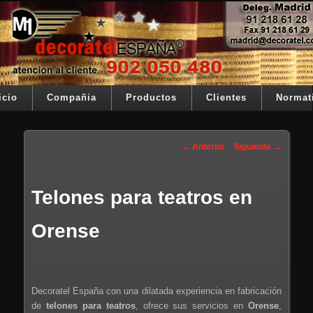
Ir al contenido principal
Su telon de teatro es nuestra razón de ser
Decoratel España
Menú principal
icio
Compañia
Productos
Clientes
Normat
Navegación de entradas
←
Anterior
Siguiente
→
Telones para teatros en
Orense
Decoratel España con una dilatada experiencia en fabricación
de
telones para teatros
, ofrece sus servicios en
Orense
,