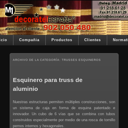
Ir al contenido principal
Ir al contenido secundario
Su telon de teatro es nuestra razón de ser
Decoratel España
Menú principal
icio
Compañia
Productos
Clientes
Normat
ARCHIVO DE LA CATEGORÍA:
TRUSSES ESQUINEROS
Esquinero para truss de
aluminio
Nuestras estructuras permiten múltiples construcciones, son
un sistema de caja en forma de esquina patentado e
innovador. Un cubo de 6 vías que se combina con tubos
construidos especialmente por medio de una rosca de tornillo
pernos internos y hexagonales.