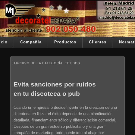
Ir al contenido principal
Ir al contenido secundario
Su telon de teatro es nuestra razón de ser
Decoratel España
Menú principal
icio
Compañia
Productos
Clientes
Normat
ARCHIVO DE LA CATEGORÍA:
TEJIDOS
Evita sanciones por ruidos
en tu discoteca o pub
Cuando un empresario decide invertir en la creación de una
discoteca en Ibiza, el éxito depende de una planificación
detallada, financiamiento sólido y diferenciación comercial.
Después de un gran esfuerzo publicitario y una gran
campaña de marketing, todo puede irse al abajo por