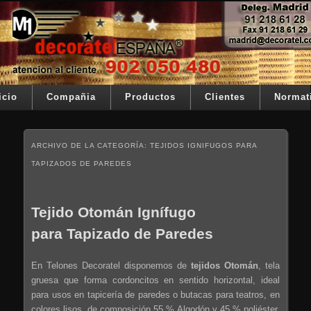
Ir al contenido principal
Ir al contenido secundario
Su telon de teatro es nuestra razón de ser
Decoratel España
Menú principal
icio
Compañia
Productos
Clientes
Normat
ARCHIVO DE LA CATEGORÍA:
TEJIDOS IGNIFUGOS PARA
TAPIZADOS DE PAREDES
Tejido Otomán Ignífugo
para Tapizado de Paredes
En Telones Decoratel disponemos de
tejidos Otomán
, tela
gruesa que forma cordoncitos en sentido horizontal, ideal
para usos en tapicería de paredes o butacas para teatros, en
colores lisos, de composición 55 % Algodón y 45 % poliéster,