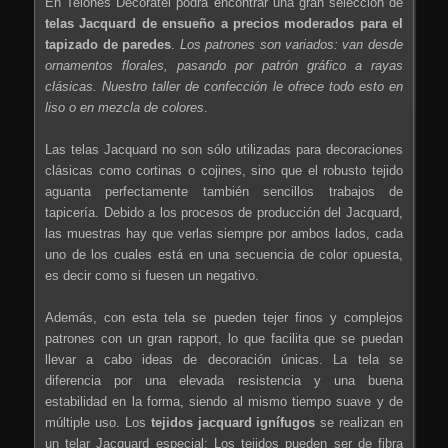
En Telones Decoratel podrá encontrar una gran selección de
telas Jacquard de ensueño a precios moderados para el
tapizado de paredes
.
Los patrones son variados: van desde
ornamentos florales, pasando por patrón gráfico a rayas
clásicas. Nuestro taller de confección le ofrece todo esto en
liso o en mezcla de colores
.
Las telas Jacquard no son sólo utilizadas para decoraciones
clásicas como cortinas o cojines, sino que el robusto tejido
aguanta perfectamente también sencillos trabajos de
tapicería. Debido a los procesos de producción del Jacquard,
las muestras hay que verlas siempre por ambos lados, cada
uno de los cuales está en una secuencia de color opuesta,
es decir como si fuesen un negativo.
Además, con esta tela se pueden tejer finos y complejos
patrones con un gran rapport, lo que facilita que se puedan
llevar a cabo ideas de decoración únicas. La tela se
diferencia por una elevada resistencia y una buena
estabilidad en la forma, siendo al mismo tiempo suave y de
múltiple uso. Los
tejidos jacquard ignífugos
se realizan en
un telar Jacquard especial: Los tejidos pueden ser de fibra