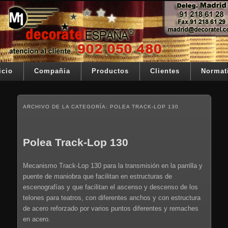
Ir al contenido principal
Ir al contenido secundario
Su telon de teatro es nuestra razón de ser
Decoratel España
Menú principal
icio
Compañia
Productos
Clientes
Normat
ARCHIVO DE LA CATEGORÍA:
POLEA TRACK-LOP 130
Polea Track-Lop 130
Mecanismo Track-Lop 130 para la transmisión en la parrilla y
puente de maniobra que facilitan en estructuras de
escenografías y que facilitan el ascenso y descenso de los
telones para teatros, con diferentes anchos y con estructura
de acero reforzado por varios puntos diferentes y remaches
en acero.