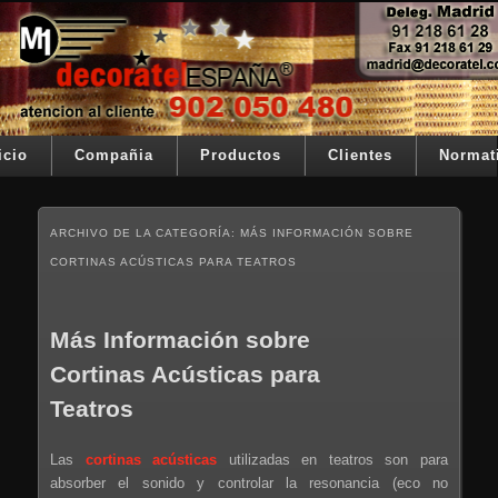
Ir al contenido principal
Ir al contenido secundario
Su telon de teatro es nuestra razón de ser
Decoratel España
Menú principal
icio
Compañia
Productos
Clientes
Normat
ARCHIVO DE LA CATEGORÍA:
MÁS INFORMACIÓN SOBRE
CORTINAS ACÚSTICAS PARA TEATROS
Más Información sobre
Cortinas Acústicas para
Teatros
Las
cortinas acústicas
utilizadas en teatros son para
absorber el sonido y controlar la resonancia (eco no