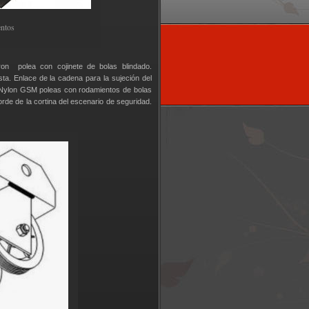
entos
n polea con cojinete de bolas blindado.
sta. Enlace de la cadena para la sujeción del
o Nylon GSM poleas con rodamientos de bolas
orde de la cortina del escenario de seguridad.