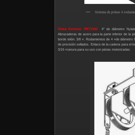
Sistema de poleas 4 rodami
Polea Extremo PRT1500
4″ de diámetro Nylatro
Abrazaderas de acero para la parte inferior de la pi
borde telón. 3/8 «. Rodamientos de 4 «de diámetr
de precisión sellados. Enlace de la cadena para el b
3/16 «ranura para su uso con pistas motorizadas.