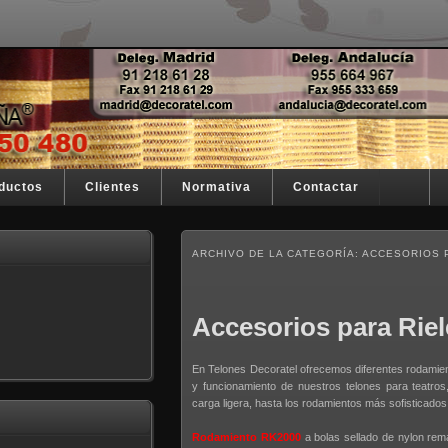
stra razón de ser
España
ductos
Clientes
Normativa
Contactar
ARCHIVO DE LA CATEGORÍA:
ACCESORIOS 
Accesorios para Riel
En Telones Decoratel ofrecemos diferentes rodamient
y funcionamiento de nuestros telones para teatro
carga ligera, hasta los rodamientos más sofisticados
Rodamiento RK2000
a bolas sellado de nylon ​​r