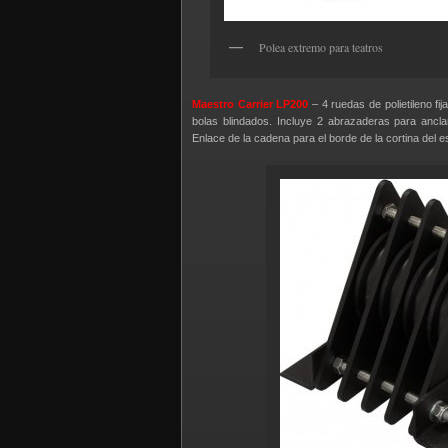
Polea extremo para teatros
Maestro Carrier LP200
– 4 ruedas de polietileno f
bolas blindados. Incluye 2 abrazaderas para anclar
Enlace de la cadena para el borde de la cortina del 