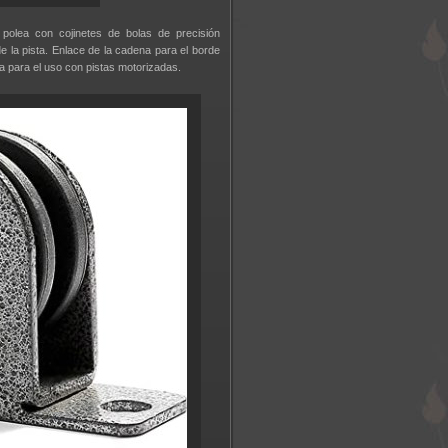
polea con cojinetes de bolas de precisión
de la pista. Enlace de la cadena para el borde
ra para el uso con pistas motorizadas.