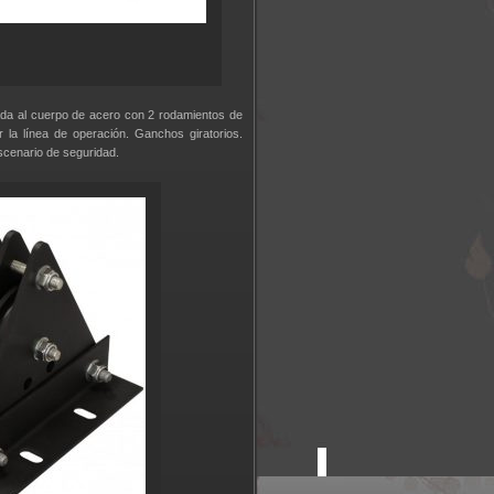
ijada al cuerpo de acero con 2 rodamientos de
 la línea de operación. Ganchos giratorios.
escenario de seguridad.