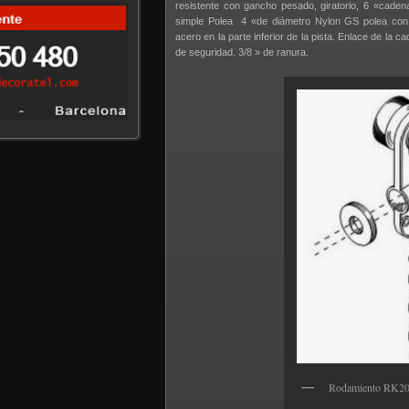
resistente con gancho pesado, giratorio, 6 «cadena
simple Polea 4 «de diámetro Nylon GS polea con 
acero en la parte inferior de la pista. Enlace de la c
de seguridad. 3/8 » de ranura.
Rodamiento RK200