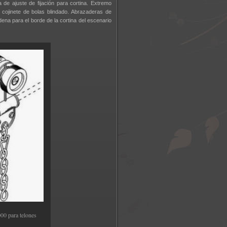
 de ajuste de fijación para cortina. Extremo
cojinete de bolas blindado. Abrazaderas de
adena para el borde de la cortina del escenario
0 para telones