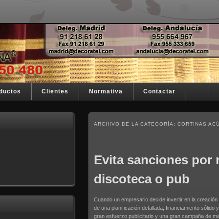
stra razón de ser
España
ductos
Clientes
Normativa
Contactar
ARCHIVO DE LA CATEGORÍA:
CORTINAS ACÚ
Evita sanciones por 
discoteca o pub
Cuando un empresario decide invertir en la creación 
de una planificación detallada, financiamiento sólido
gran esfuerzo publicitario y una gran campaña de mar