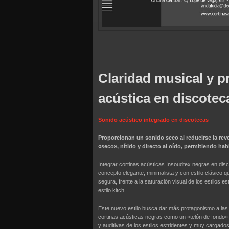
Claridad musical y p
acústica en discotec
Sonido acústico integrado en discotecas
Proporcionan un sonido seco al reducirse la rev
«seco», nítido y directo al oído, permitiendo hab
Integrar cortinas acústicas Insoudtex negras en dis
concepto elegante, minimalista y con estilo clásico
segura, frente a la saturación visual de los estilos e
estilo kitch.
Este nuevo estilo busca dar más protagonismo a las p
cortinas acústicas negras como un «telón de fondo» n
y auditivas de los estilos estridentes y muy cargados