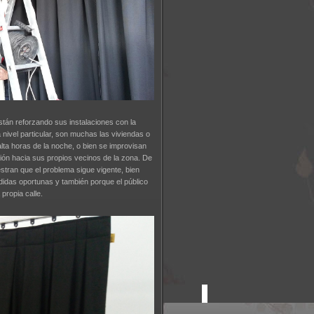
stán reforzando sus instalaciones con la
 nivel particular, son muchas las viviendas o
alta horas de la noche, o bien se improvisan
ción hacia sus propios vecinos de la zona. De
stran que el problema sigue vigente, bien
idas oportunas y también porque el público
 propia calle.