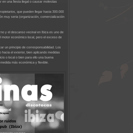
r en una fiesta ilegal o causar molestias
opietarios, que pueden llegar hasta 300.000
ón muy seria (organización, comercialización
turno y el descanso vecinal en Ibiza es uno de
el motor económico local, pero el exceso de
icar un principio de corresponsabilidad. Los
 hacia el exterior, bien aplicando medidas
cio o local o bien para ello una buena
o medida más económica y flexible.