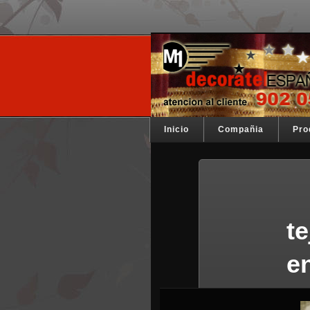
Ir al contenido principal
Su telon de teatro es nue
Decoratel 
Menú principal
Inicio
Compañia
Pro
t
e