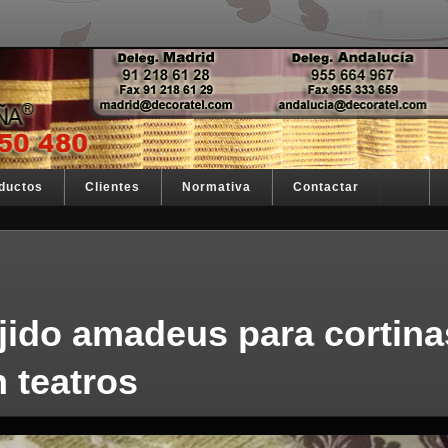
stra razón de ser
España
ductos
Clientes
Normativa
Contactar
ejido amadeus para cortina
n teatros