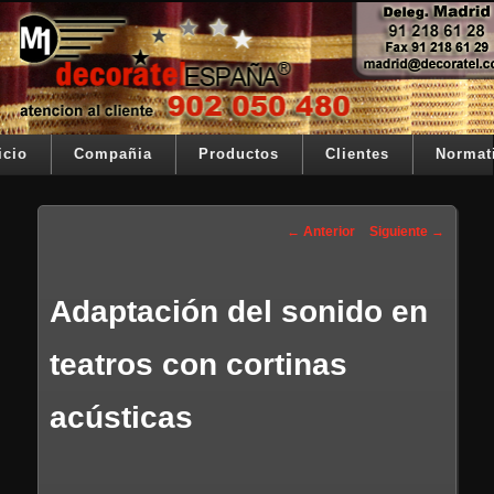
Ir al contenido principal
Su telon de teatro es nuestra razón de ser
Decoratel España
Menú principal
icio
Compañia
Productos
Clientes
Normat
Navegación de entradas
←
Anterior
Siguiente
→
Adaptación del sonido en
teatros con cortinas
acústicas