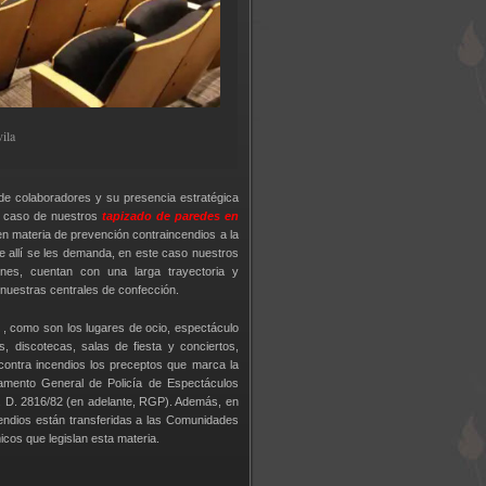
ila
de colaboradores y su presencia estratégica
el caso de nuestros
tapizado de paredes en
n materia de prevención contraincendios a la
e allí se les demanda, en este caso nuestros
cines, cuentan con una larga trayectoria y
nuestras centrales de confección.
, como son los lugares de ocio, espectáculo
s, discotecas, salas de fiesta y conciertos,
contra incendios los preceptos que marca la
lamento General de Policía de Espectáculos
. D. 2816/82 (en adelante, RGP). Además, en
endios están transferidas a las Comunidades
cos que legislan esta materia.