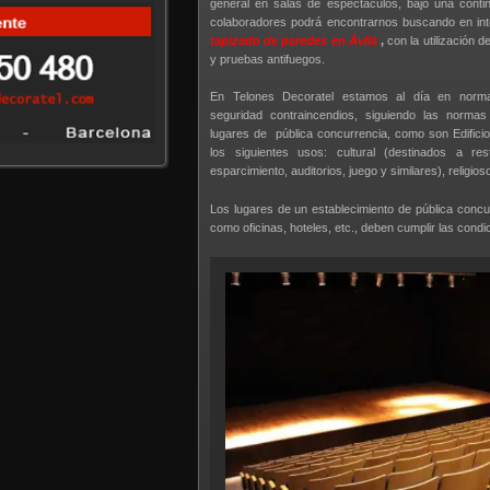
general en salas de espectáculos, bajo una conti
colaboradores podrá encontrarnos buscando en inte
tapizado de paredes en Ávila
,
con la utilización d
y pruebas antifuegos.
En Telones Decoratel estamos al día en norma
seguridad contraincendios, siguiendo las norma
lugares de pública concurrencia, como son Edificio
los siguientes usos: cultural (destinados a res
esparcimiento, auditorios, juego y similares), religio
Los lugares de un establecimiento de pública concur
como oficinas, hoteles, etc., deben cumplir las condi