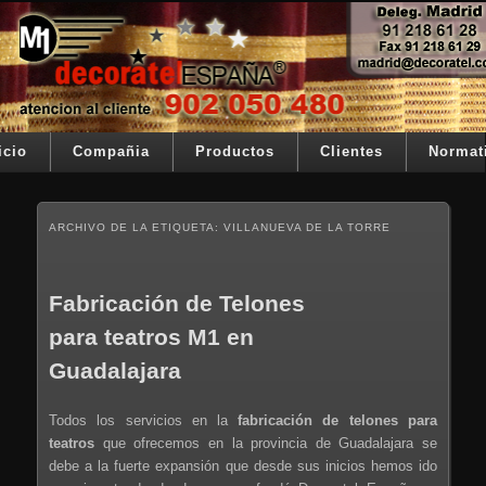
Ir al contenido principal
Ir al contenido secundario
Su telon de teatro es nuestra razón de ser
Decoratel España
Menú principal
icio
Compañia
Productos
Clientes
Normat
ARCHIVO DE LA ETIQUETA:
VILLANUEVA DE LA TORRE
Fabricación de Telones
para teatros M1 en
Guadalajara
Todos los servicios en la
fabricación de telones para
teatros
que ofrecemos en la provincia de Guadalajara se
debe a la fuerte expansión que desde sus inicios hemos ido