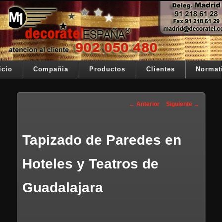
Ir al contenido principal
Su telon de teatro es nuestra razón de ser
Decoratel España
Menú principal
icio
Compañia
Productos
Clientes
Normat
Navegación de entradas
←
Anterior
Siguiente
→
Tapizado de Paredes en
Hoteles y Teatros de
Guadalajara