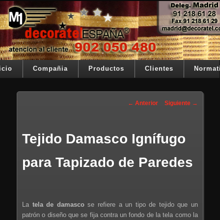
Ir al contenido principal
Su telon de teatro es nuestra razón de ser
Decoratel España
Menú principal
icio
Compañia
Productos
Clientes
Normat
Navegación de entradas
←
Anterior
Siguiente
→
Tejido Damasco Ignífugo
para Tapizado de Paredes
La
tela de damasco
se refiere a un tipo de tejido que un
patrón o diseño que se fija contra un fondo de la tela como la