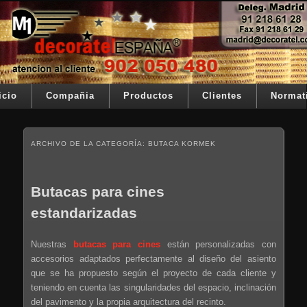
Ir al contenido principal
Ir al contenido secundario
Su telon de teatro es nuestra razón de ser
Decoratel España
Menú principal
icio
Compañia
Productos
Clientes
Normat
ARCHIVO DE LA CATEGORÍA:
BUTACA KORMEK
Butacas para cines
estandarizadas
Nuestras
butacas para cines
están personalizadas con
accesorios adaptados perfectamente al diseño del asiento
que se ha propuesto según el proyecto de cada cliente y
teniendo en cuenta las singularidades del espacio, inclinación
del pavimento y la propia arquitectura del recinto.