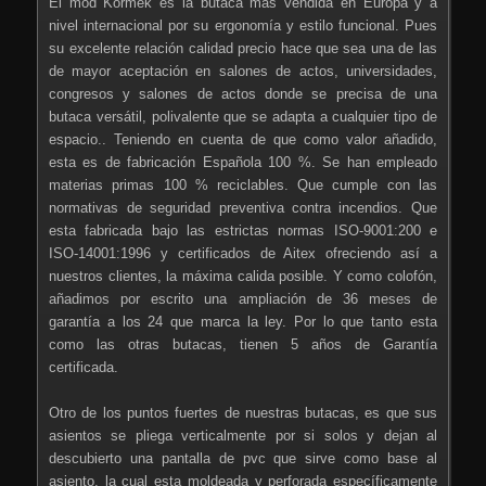
El mod Kormek es la butaca mas vendida en Europa y a
nivel internacional por su ergonomía y estilo funcional. Pues
su excelente relación calidad precio hace que sea una de las
de mayor aceptación en salones de actos, universidades,
congresos y salones de actos donde se precisa de una
butaca versátil, polivalente que se adapta a cualquier tipo de
espacio.. Teniendo en cuenta de que como valor añadido,
esta es de fabricación Española 100 %. Se han empleado
materias primas 100 % reciclables. Que cumple con las
normativas de seguridad preventiva contra incendios. Que
esta fabricada bajo las estrictas normas ISO-9001:200 e
ISO-14001:1996 y certificados de Aitex ofreciendo así a
nuestros clientes, la máxima calida posible. Y como colofón,
añadimos por escrito una ampliación de 36 meses de
garantía a los 24 que marca la ley. Por lo que tanto esta
como las otras butacas, tienen 5 años de Garantía
certificada.
Otro de los puntos fuertes de nuestras butacas, es que sus
asientos se pliega verticalmente por si solos y dejan al
descubierto una pantalla de pvc que sirve como base al
asiento, la cual esta moldeada y perforada específicamente