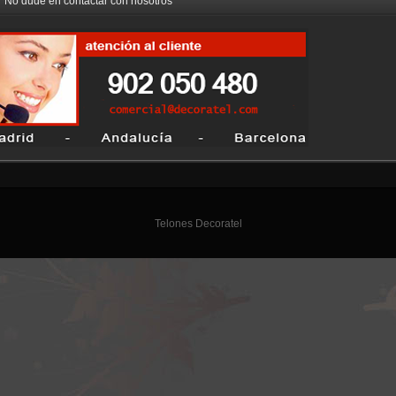
No dude en contactar con nosotros
Telones Decoratel