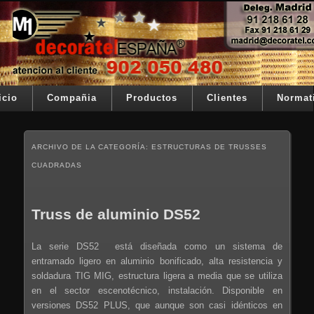
Ir al contenido principal
Ir al contenido secundario
Su telon de teatro es nuestra razón de ser
Decoratel España
Menú principal
icio
Compañia
Productos
Clientes
Normat
ARCHIVO DE LA CATEGORÍA:
ESTRUCTURAS DE TRUSSES
CUADRADAS
Truss de aluminio DS52
La serie DS52 está diseñada como un sistema de
entramado ligero en aluminio bonificado, alta resistencia y
soldadura TIG MIG, estructura ligera a media que se utiliza
en el sector escenotécnico, instalación. Disponible en
versiones DS52 PLUS, que aunque son casi idénticos en