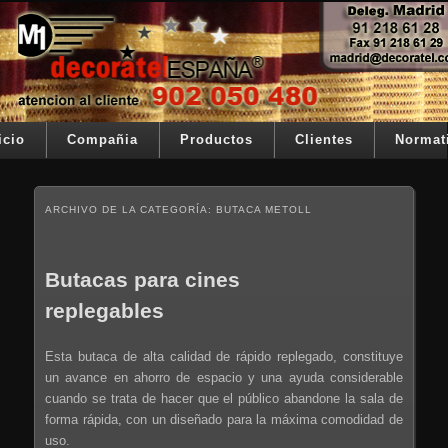
Ir al contenido principal
Ir al contenido secundario
Su telon de teatro es nuestra razón de ser
Decoratel España
Menú principal
icio
Compañia
Productos
Clientes
Normat
ARCHIVO DE LA CATEGORÍA:
BUTACA METOLL
Butacas para cines
replegables
Esta butaca de alta calidad de rápido replegado, constituye
un avance en ahorro de espacio y una ayuda considerable
cuando se trata de hacer que el público abandone la sala de
forma rápida, con un diseñado para la máxima comodidad de
uso.