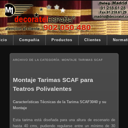
Ir al contenido principal
Ir al contenido secundario
Su telon de teatro es nuestra razón de ser
Decoratel España
Menú principal
icio
Compañia
Productos
Clientes
Normat
ARCHIVO DE LA CATEGORÍA:
MONTAJE TARIMAS SCAF
Montaje Tarimas SCAF para
Teatros Polivalentes
Características Técnicas de la Tarima SCAF3040 y su
Montaje
Esta tarima está diseñada para una altura de escenario de
hasta 40 cms, pudiendo regularse entre un mínimo de 30