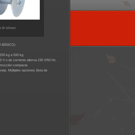
a de telones
O BÁSICO)
 250 kg a 500 kg:
0 V o de corriente alterna 230 V/50 Hz .
nstrucción compacta
ejo. Múltiples opciones (lista de