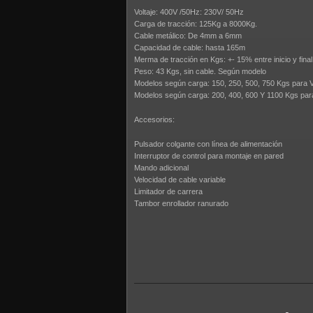
Voltaje: 400V /50Hz: 230V/ 50Hz
Carga de tracción: 125Kg a 8000Kg.
Cable metálico: De 4mm a 6mm
Capacidad de cable: hasta 165m
Merma de tracción en Kgs: +- 15% entre inicio y final
Peso: 43 Kgs, sin cable. Según modelo
Modelos según carga: 150, 250, 500, 750 Kgs para V
Modelos según carga: 200, 400, 600 Y 1100 Kgs para
Accesorios:
Pulsador colgante con línea de alimentación
Interruptor de control para montaje en pared
Mando adicional
Velocidad de cable variable
Limitador de carrera
Tambor enrollador ranurado