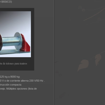
O BÁSICO)
ón de telones para teatros
 125 kg a 8000 kg:
0 V o de corriente alterna 230 V/50 Hz .
nstrucción compacta
ejo. Múltiples opciones (lista de