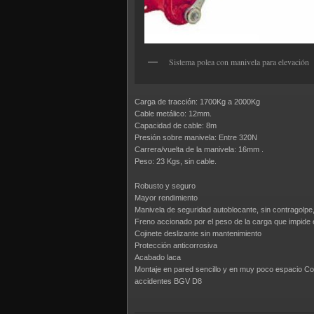
Sistema polea con manivela para elevación
Carga de tracción: 1700Kg a 2000Kg
Cable metálico: 12mm.
Capacidad de cable: 8m
Presión sobre manivela: Entre 320N
Carrera/vuelta de la manivela: 16mm .
Peso: 23 Kgs, sin cable.
Robusto y seguro
Mayor rendimiento
Manivela de seguridad autoblocante, sin contragolp
Freno accionado por el peso de la carga que impide 
Cojinete deslizante sin mantenimiento
Protección anticorrosiva
Acabado laca
Montaje en pared sencillo y en muy poco espacio Co
accidentes BGV D8