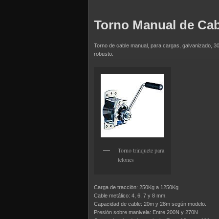
Torno Manual de Cab
Torno de cable manual, para cargas, galvanizado, 30
robusto.
Torno trinquete para
telones
Carga de tracción: 250Kg a 1250Kg
Cable metálico: 4, 6, 7 y 8 mm.
Capacidad de cable: 20m y 28m según modelo.
Presión sobre manivela: Entre 200N y 270N