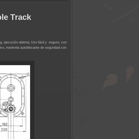
le Track
, ejecución abierta; Uso fácil y seguro, con
sivo, manivela autoblocante de seguridad con