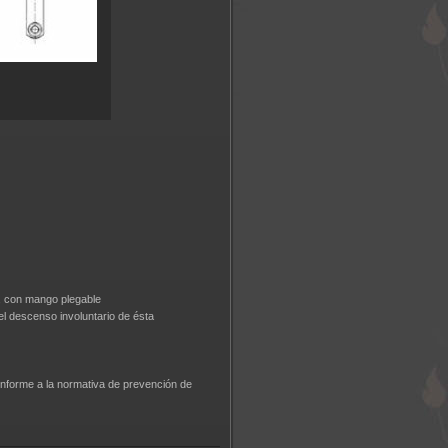
e, con mango plegable
el descenso involuntario de ésta
nforme a la normativa de prevención de