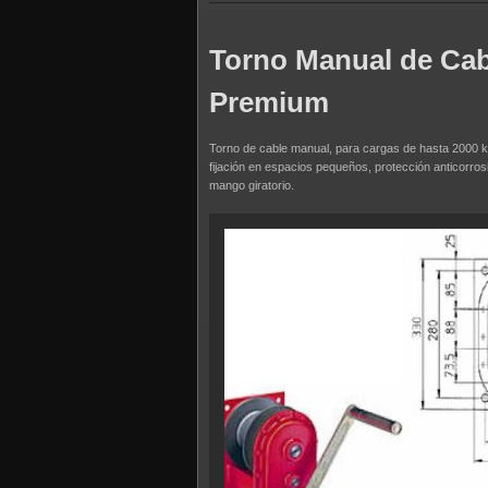
Torno Manual de Cab
Premium
Torno de cable manual, para cargas de hasta 2000 kg
fijación en espacios pequeños, protección anticorro
mango giratorio.