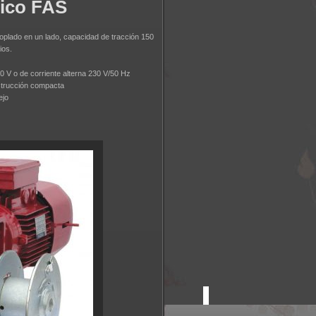
rico FAS
oplado en un lado, capacidad de tracción 150
ios.
00 V o de corriente alterna 230 V/50 Hz
nstrucción compacta
ejo