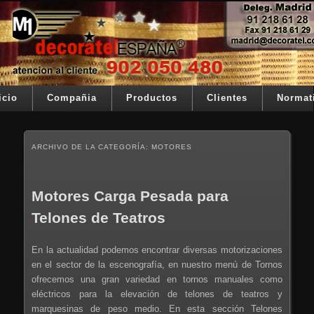
Ir al contenido principal
Ir al contenido secundario
Su telon de teatro es nuestra razón de ser
Decoratel España
Menú principal
icio
Compañia
Productos
Clientes
Normat
ARCHIVO DE LA CATEGORÍA:
MOTORES
Motores Carga Pesada para
Telones de Teatros
.
En la actualidad podemos encontrar diversas motorizaciones
en el sector de la escenografía, en nuestro menú de Tornos
ofrecemos una gran variedad en tornos manuales como
eléctricos para la elevación de telones de teatros y
marquesinas de peso medio. En esta sección Telones