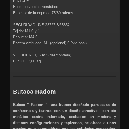
PINTURA
Epoxi polvo electroestático
Espesor de la capa de 75/80 micras
SEGURIDAD UNE 23727 BS5852
Tejido: M1 0 y 1
Espuma: M4 5
Barrera antifuego: M1 (opcional) 5 (opcional)
VOLUMEN: 0,15 m3 (desmontada)
PESO: 17,00 Kg.
Butaca Radom
Butaca “ Radom ”, una butaca diseñada para salas de
conferencia y teatros, con un diseño atractivo, con pie
metálico central reforzado, acabados en madera y
distintas configuraciones y tapizados, se ofrece a unos
precios muy competitivos con las calidades necesarias,