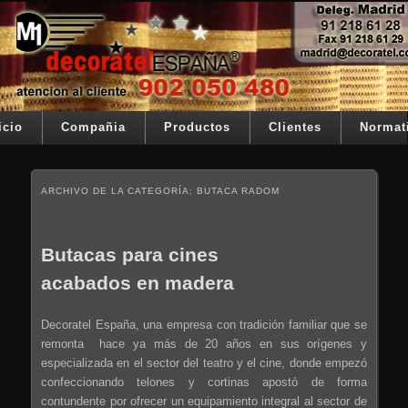
Ir al contenido principal
Ir al contenido secundario
Su telon de teatro es nuestra razón de ser
Decoratel España
Menú principal
icio
Compañia
Productos
Clientes
Normat
ARCHIVO DE LA CATEGORÍA:
BUTACA RADOM
Butacas para cines
acabados en madera
Decoratel España, una empresa con tradición familiar que se
remonta hace ya más de 20 años en sus orígenes y
especializada en el sector del teatro y el cine, donde empezó
confeccionando telones y cortinas apostó de forma
contundente por ofrecer un equipamiento integral al sector de