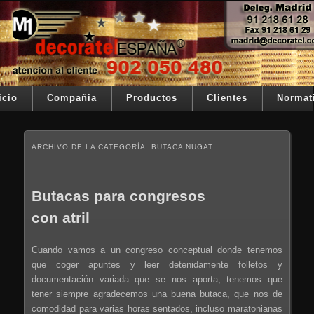
Ir al contenido principal
Ir al contenido secundario
Su telon de teatro es nuestra razón de ser
Decoratel España
Menú principal
icio
Compañia
Productos
Clientes
Normat
ARCHIVO DE LA CATEGORÍA:
BUTACA NUGAT
Butacas para congresos
con atril
Cuando vamos a un congreso conceptual donde tenemos
que coger apuntes y leer detenidamente folletos y
documentación variada que se nos aporta, tenemos que
tener siempre agradecemos una buena butaca, que nos de
comodidad para varias horas sentados, incluso maratonianas