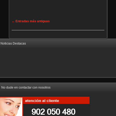
Navegación de entradas
←
Entradas más antiguas
Noticias Destacas
No dude en contactar con nosotros