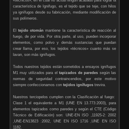
«técnicos», en el cual no actúa ningún acabado para lograr la
característica de Ignifugo, es el tejido que se teje, con hilos
ya ignífugos desde su fabricación, mediante modificación de
sus polímeros.
El
tejido otomán
mantiene la característica de reacción al
fuego, de por vida. Por otra parte, al uso, pueden incorporar
elementos, como polvo y demás sustancias que puedan
crear llama, por eso, los tejidos «técnicos» cuanto más se
lavan, son más ignífugos.
Todos nuestros tejidos están sometidos a ensayos ignífugos
M1 muy utilizados para el
tapizados de paredes
según las
normas de seguridad contraincendios, por este motivo
siempre confeccionamos con
tejidos ignífugos
trevira.
Nuestros terciopelos cumplen con la Clasificación al fuego:
Clase 1 el equivalente a M1 (UNE EN 13.773:2003), para
elementos tapizados como paredes y según el CTE (Código
Técnico de Edificación) son: UNE-EN ISO ,11925-2: 2002
,UNE-EN13823 :2002, UNE EN ISO 1716 ,UNE EN ISO
1182.