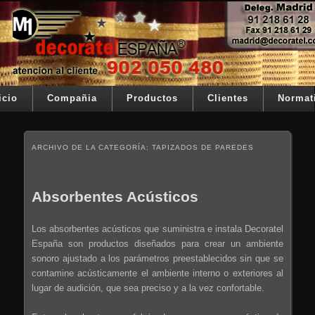
Ir al contenido principal
Ir al contenido secundario
Su telon de teatro es nuestra razón de ser
Decoratel España
Menú principal
icio
Compañia
Productos
Clientes
Normat
ARCHIVO DE LA CATEGORÍA:
TAPIZADOS DE PAREDES
Absorbentes Acústicos
Los absorbentes acústicos que suministra e instala Decoratel
España son productos diseñados para crear un ambiente
sonoro ajustado a los parámetros preestablecidos sin que se
contamine acústicamente el ambiente interno o exteriores al
lugar de audición, que sea preciso y a la vez confortable.