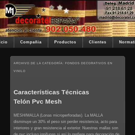
Ir al contenido principal
Ir al contenido secundario
Su telon de teatro es nuestra razón de ser
Decoratel España
Menú principal
icio
Compañia
Productos
Clientes
Normat
ARCHIVO DE LA CATEGORÍA:
FONDOS DECORATIVOS EN
VINILO
Características Técnicas
Telón Pvc Mesh
MESH/MALLA (Lonas microperforadas). La MALLA
disminuye un 30% el peso sin perder resistencia, acto para
interiores y gran resistencia al exterior. Nuestras mallas son
de pvc incluso ignifugas si así lo prefiere para decoración de