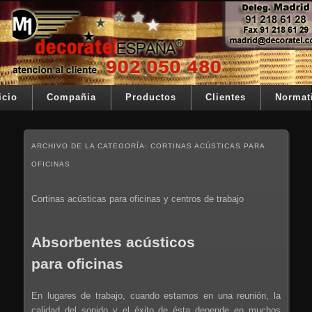
Ir al contenido principal
Ir al contenido secundario
Su telon de teatro es nuestra razón de ser
Decoratel España
Menú principal
icio
Compañia
Productos
Clientes
Normat
ARCHIVO DE LA CATEGORÍA:
CORTINAS ACÚSTICAS PARA
OFICINAS
Cortinas acústicas para oficinas y centros de trabajo
Absorbentes acústicos
para oficinas
En lugares de trabajo, cuando estamos en una reunión, la
calidad del sonido y el éxito de ésta depende en muchos