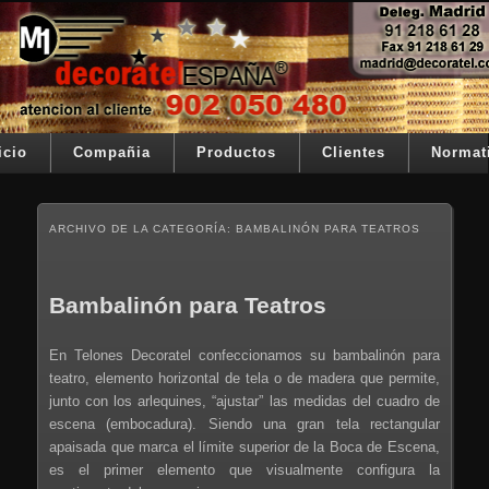
Ir al contenido principal
Ir al contenido secundario
Su telon de teatro es nuestra razón de ser
Decoratel España
Menú principal
icio
Compañia
Productos
Clientes
Normat
ARCHIVO DE LA CATEGORÍA:
BAMBALINÓN PARA TEATROS
Bambalinón para Teatros
En Telones Decoratel confeccionamos su bambalinón para
teatro, elemento horizontal de tela o de madera que permite,
junto con los arlequines, “ajustar” las medidas del cuadro de
escena (embocadura). Siendo una gran tela rectangular
apaisada que marca el límite superior de la Boca de Escena,
es el primer elemento que visualmente configura la