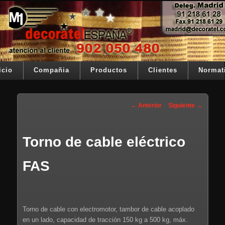
Ir al contenido principal
Su telon de teatro es nuestra razón de ser
Decoratel España
Menú principal
icio
Compañia
Productos
Clientes
Normat
Navegación de entradas
←
Anterior
Siguiente
→
Torno de cable eléctrico
FAS
Torno de cable con electromotor, tambor de cable acoplado
en un lado, capacidad de tracción 150 kg a 500 kg, máx.