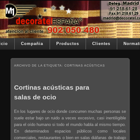
Ir al contenido principal
Ir al contenido secundario
Su telon de teatro es nuestra razón de ser
Decoratel España
Menú principal
icio
Compañia
Productos
Clientes
Normat
ARCHIVO DE LA ETIQUETA:
CORTINAS ACÚSTICAS
Cortinas acústicas para
salas de ocio
En los lugares de ocio donde concurren muchas personas se
suele estar bajo un ruido a veces excesivo, casi inentiligible
para el oído humano si todo el mundo habla al mismo tiempo.
En determinados espacios públicos como locales
comerciales, restaurantes o bien en salas diáfanas de trabajo