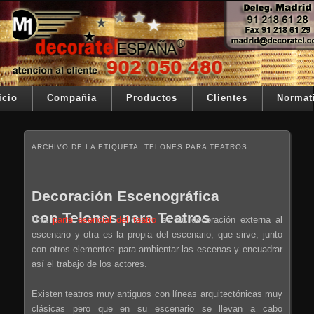
Ir al contenido principal
Ir al contenido secundario
Su telon de teatro es nuestra razón de ser
Decoratel España
Menú principal
icio
Compañia
Productos
Clientes
Normat
ARCHIVO DE LA ETIQUETA:
TELONES PARA TEATROS
Decoración Escenográfica
con Telones para Teatros
Una
parte esencial del teatro
es su decoración externa al
escenario y otra es la propia del escenario, que sirve, junto
con otros elementos para ambientar las escenas y encuadrar
así el trabajo de los actores.
Existen teatros muy antiguos con líneas arquitectónicas muy
clásicas pero que en su escenario se llevan a cabo